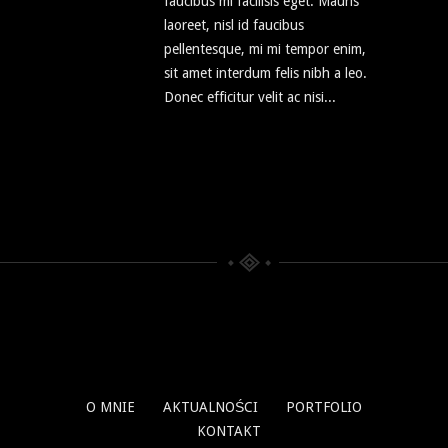
faucibus mi facilisis eget. Mauris
laoreet, nisl id faucibus
pellentesque, mi mi tempor enim,
sit amet interdum felis nibh a leo.
Donec efficitur velit ac nisi...
O MNIE
AKTUALNOŚCI
PORTFOLIO
KONTAKT