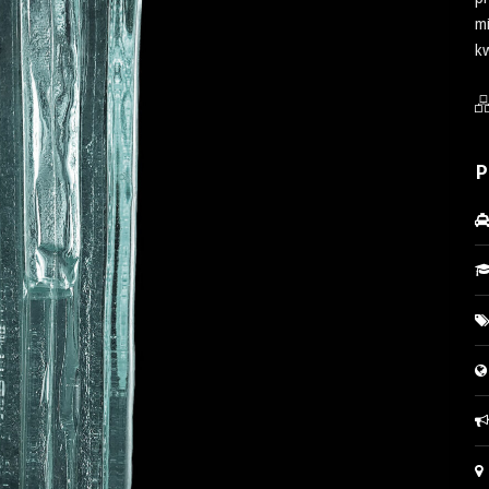
mi
kw
P