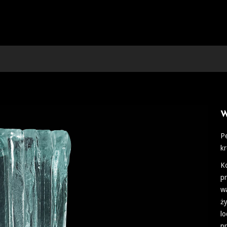
W
Pe
kr
Ko
p
wa
ży
lo
pr