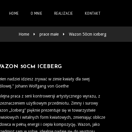
HOME
O MNIE
REALIZACJE
KONTAKT
Home
prace małe
Wazon 50cm iceberg
AZON 50CM ICEBERG
łen nadziei idziesz zrywać w zimie kwiaty dla swej
ólowej.” Johann Wolfgang von Goethe
lejna praca z serii kontrowersji artystycznego wyrazu, z
rzeznaczeniem użytkowym przedmiotu. Zimny i surowy
zon „Iceberg” pięknie prezentuje się w towarzystwie
wiołowych i witalnych form kwiatowych, zmieniając oblicze
dowca w pełną energii i ciepła kompozycję. Wazon, jako
zedmiot sam w sobie, idealnie nadaje się do wystroju